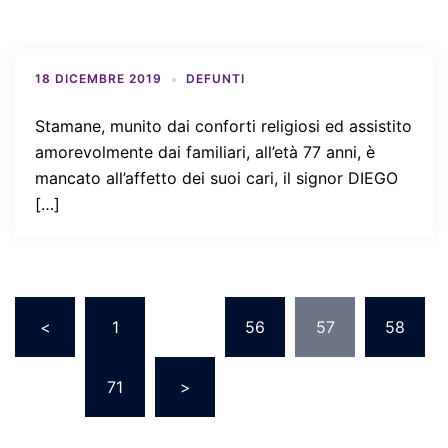
18 DICEMBRE 2019
DEFUNTI
Stamane, munito dai conforti religiosi ed assistito
amorevolmente dai familiari, all’età 77 anni, è
mancato all’affetto dei suoi cari, il signor DIEGO
[…]
Paginazione
<
1
…
56
57
58
degli
articoli
…
71
>