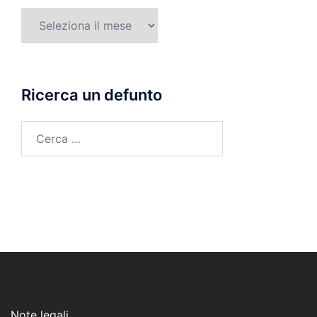
Mese
di
morte
Ricerca un defunto
Ricerca
per:
Note legali