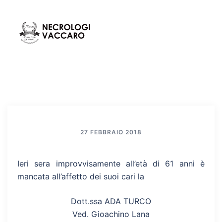
Vai
al
contenuto
Mos
Cerca
men
27 FEBBRAIO 2018
Ieri sera improvvisamente all’età di 61 anni è
mancata all’affetto dei suoi cari la
Dott.ssa ADA TURCO
Ved. Gioachino Lana