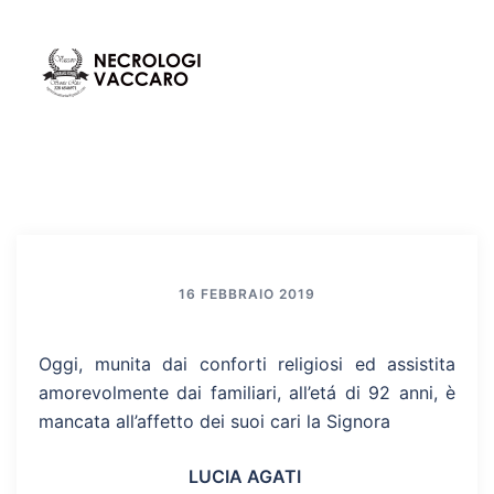
Vai
al
contenuto
Mos
Cerca
men
16 FEBBRAIO 2019
Oggi, munita dai conforti religiosi ed assistita
amorevolmente dai familiari, all’etá di 92 anni, è
mancata all’affetto dei suoi cari la Signora
LUCIA AGATI