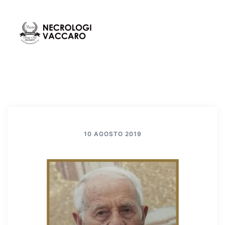
Vai
al
contenuto
Mos
Cerca
men
10 AGOSTO 2019