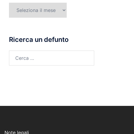
Mese
di
morte
Ricerca un defunto
Ricerca
per:
Note legali