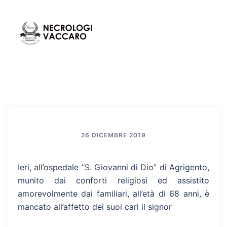
Vai
al
contenuto
Mos
Cerca
men
26 DICEMBRE 2019
Ieri, all’ospedale “S. Giovanni di Dio” di Agrigento,
munito dai conforti religiosi ed assistito
amorevolmente dai familiari, all’età di 68 anni, è
mancato all’affetto dei suoi cari il signor