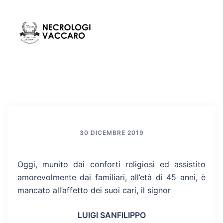
Vai
al
contenuto
Mos
Cerca
men
30 DICEMBRE 2019
Oggi, munito dai conforti religiosi ed assistito
amorevolmente dai familiari, all’età di 45 anni, è
mancato all’affetto dei suoi cari, il signor
LUIGI SANFILIPPO