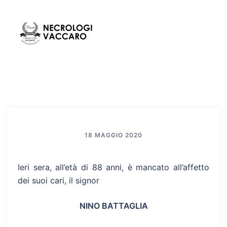
Vai
al
contenuto
Mos
Cerca
men
18 MAGGIO 2020
Ieri sera, all’età di 88 anni, è mancato all’affetto
dei suoi cari, il signor
NINO BATTAGLIA