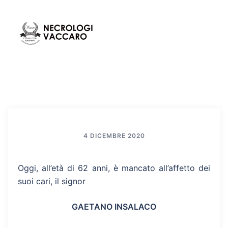
Vai
al
contenuto
Mos
Cerca
men
4 DICEMBRE 2020
Oggi, all’età di 62 anni, è mancato all’affetto dei
suoi cari, il signor
GAETANO INSALACO