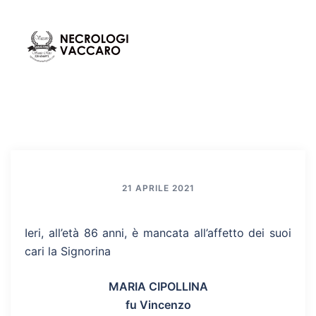
Vai
al
contenuto
Mos
Cerca
men
21 APRILE 2021
Ieri, all’età 86 anni, è mancata all’affetto dei suoi
cari la Signorina
MARIA CIPOLLINA
fu Vincenzo