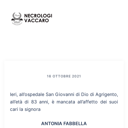
Vai
al
contenuto
Mos
Cerca
men
16 OTTOBRE 2021
Ieri, all’ospedale San Giovanni di Dio di Agrigento,
all’età di 83 anni, è mancata all’affetto dei suoi
cari la signora
ANTONIA FABBELLA