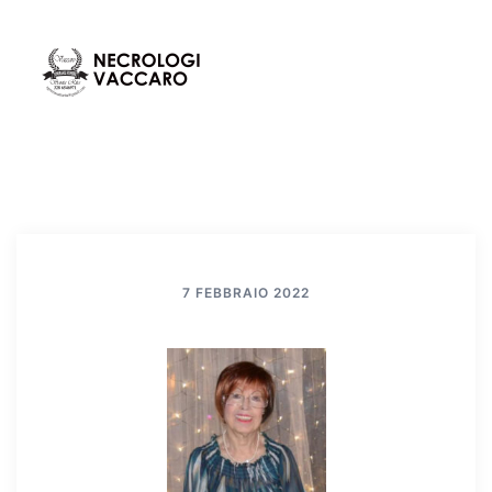
Vai
al
contenuto
Mos
Cerca
men
7 FEBBRAIO 2022