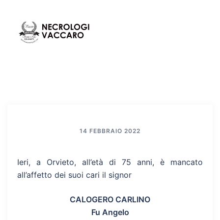
Vai
al
contenuto
Mos
Cerca
men
14 FEBBRAIO 2022
Ieri, a Orvieto, all’età di 75 anni, è mancato
all’affetto dei suoi cari il signor
CALOGERO CARLINO
Fu Angelo