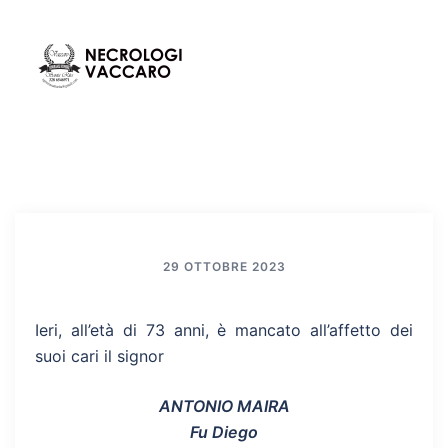
Vai
al
contenuto
Mos
Cerca
men
29 OTTOBRE 2023
Ieri, all’età di 73 anni, è mancato all’affetto dei
suoi cari il signor
ANTONIO MAIRA
Fu Diego