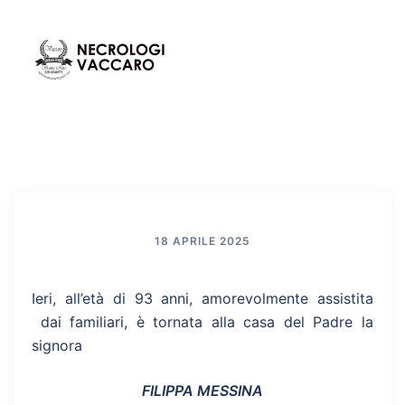
Vai
al
contenuto
Mos
Cerca
men
18 APRILE 2025
Ieri, all’età di 93 anni, amorevolmente assistita
dai familiari, è tornata alla casa del Padre la
signora
FILIPPA MESSINA