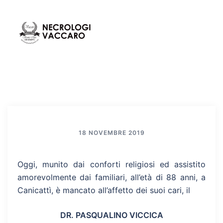
Vai
al
contenuto
Mos
Cerca
men
18 NOVEMBRE 2019
Oggi, munito dai conforti religiosi ed assistito
amorevolmente dai familiari, all’età di 88 anni, a
Canicattì, è mancato all’affetto dei suoi cari, il
DR. PASQUALINO VICCICA