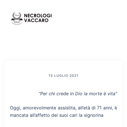
Vai
al
contenuto
Mos
Cerca
men
15 LUGLIO 2021
“Per chi crede in Dio la morte è vita”
Oggi, amorevolmente assistita, all’età di 71 anni, è
mancata all’affetto dei suoi cari la signorina