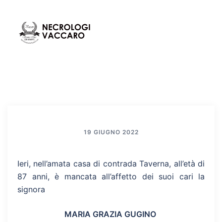
Vai
al
contenuto
Mos
Cerca
men
19 GIUGNO 2022
Ieri, nell’amata casa di contrada Taverna, all’età di
87 anni, è mancata all’affetto dei suoi cari la
signora
MARIA GRAZIA GUGINO