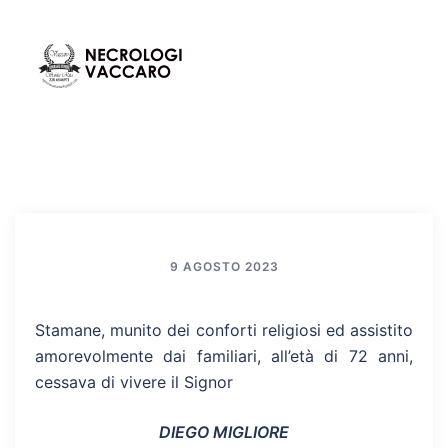
Vai
al
contenuto
Mos
Cerca
men
9 AGOSTO 2023
Stamane, munito dei conforti religiosi ed assistito
amorevolmente dai familiari, all’età di 72 anni,
cessava di vivere il Signor
DIEGO MIGLIORE