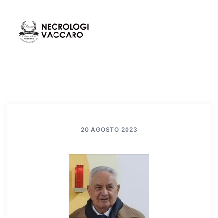
Vai
al
contenuto
Mos
Cerca
men
20 AGOSTO 2023